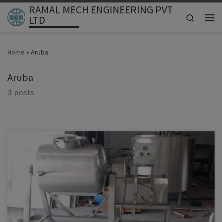
RAMAL MECH ENGINEERING PVT
Skip to content
Search
LTD
Men
Home
»
Aruba
Aruba
3 posts
En la industria láctea moderna, la eficiencia, la higiene y la
confiabilidad del equipo son factores decisivos para garantizar un
producto final de alta calidad. El butter churner de 1000 litros se ha
convertido en una de las máquinas más demandadas por plantas
procesadoras de mantequilla que buscan aumentar su […]