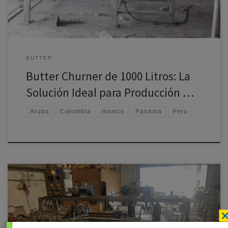
BUTTER
Butter Churner de 1000 Litros: La
Solución Ideal para Producción …
Aruba
Colombia
mexico
Panama
Peru
Aquí tienes la traducción al español, adaptada para atraer a
fabricantes de queso en América del Sur: Fabricantes de Queso
Sudamericanos Invierten en Cubas de Queso de Ramal Mech Engg Pvt