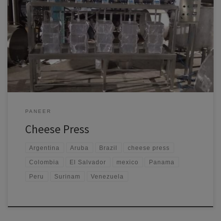
Elevating Cheese Production in South and Central America with
Ramal Mech Engg Pvt Ltd Cheese Presses Introduction The cheese
market in South and Central America is rapidly expanding, driven by a
rising consumer interest in artisanal and specialty cheeses. To meet this
growing demand, local cheese producers are increasingly investing
[…]
PANEER
Cheese Press
Argentina
Aruba
Brazil
cheese press
Colombia
El Salvador
mexico
Panama
Peru
Surinam
Venezuela